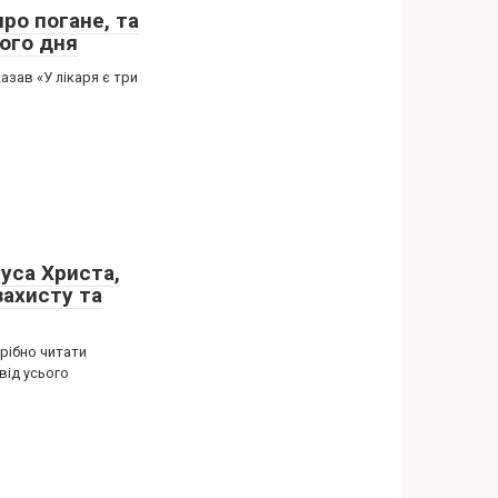
ро погане, та
ого дня
азав «У лікаря є три
уса Христа,
захисту та
трібно читати
від усього