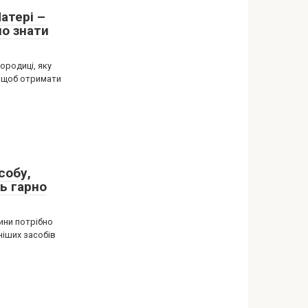
атері –
но знати
ородиці, яку
, щоб отримати
собу,
ь гарно
ини потрібно
іших засобів