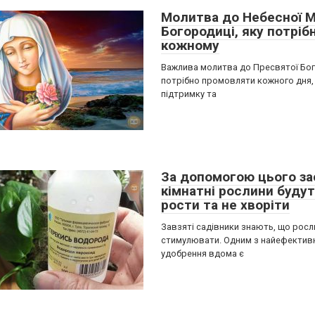
Молитва до Небесної М
Богородиці, яку потріб
кожному
Важлива молитва до Пресвятої Бог
потрібно промовляти кожного дня
підтримку та
За допомогою цього за
кімнатні рослини будут
рости та не хворіти
Завзяті садівники знають, що росл
стимулювати. Одним з найефективн
удобрення вдома є