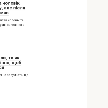
к чоловік
, але після
умав
вітав чоловік та
уації приватного
ли, та як
іння, щоб
ся
сі не розуміють, що