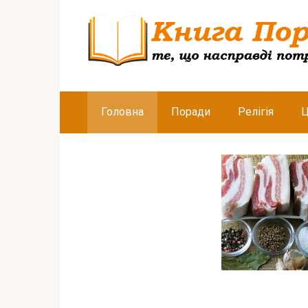
Перейти
к
контенту
Головна
Поради
Релігія
Ц