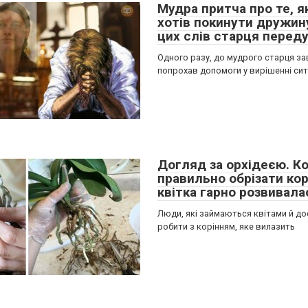
Мудра притча про те, я
хотів покинути дружину
цих слів старця перед
Одного разу, до мудрого старця за
попрохав допомоги у вирішенні сит
Догляд за орхідеєю. Ко
правильно обрізати кор
квітка гарно розвивала
Люди, які займаються квітами й до
робити з корінням, яке вилазить