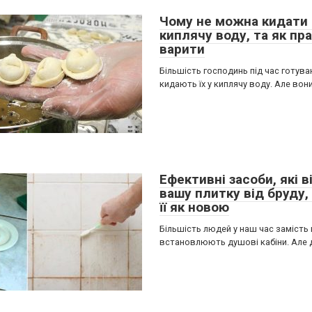
Чому не можна кидати 
киплячу воду, та як пр
варити
Більшість господинь під час готува
кидають їх у киплячу воду. Але вон
Ефективні засоби, які 
вашу плитку від бруду,
її як новою
Більшість людей у наш час замість
встановлюють душові кабіни. Але 