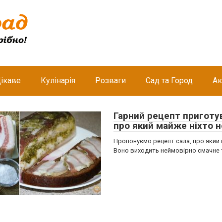
ікаве
Кулінарія
Розваги
Сад та Город
Ак
Гарний рецепт приготу
про який майже ніхто н
Пропонуємо рецепт сала, про який м
Воно виходить неймовірно смачне 