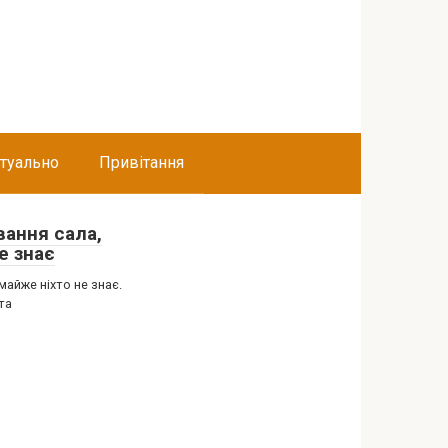
туально
Привітання
вання сала,
е знає
айже ніхто не знає.
та