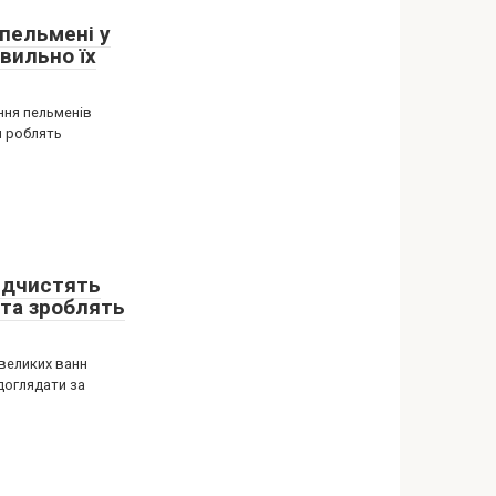
пельмені у
авильно їх
ння пельменів
и роблять
відчистять
 та зроблять
 великих ванн
доглядати за