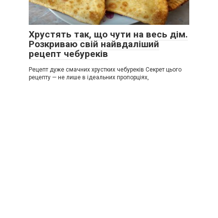
Хрустять так, що чути на весь дім.
Розкриваю свій найвдаліший
рецепт чебуреків
Рецепт дуже смачних хрустких чебуреків Секрет цього
рецепту — не лише в ідеальних пропорціях,