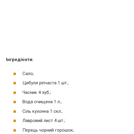
Інгредієнти:
Сало;
Цибуля ріпчаста 1 шт.;
Часник 4 зуб.;
Вода очищена 1 л.;
Сіль кухонна 1 скл.;
Лавровий лист 4 шт.;
Перець чорний горошок;