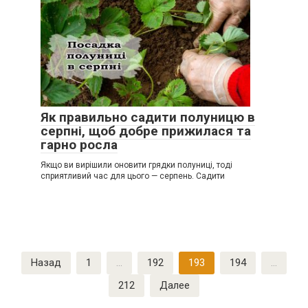
Як правильно садити полуницю в
серпні, щоб добре прижилася та
гарно росла
Якщо ви вирішили оновити грядки полуниці, тоді
сприятливий час для цього — серпень. Садити
Пагинация
Назад
1
…
192
193
194
…
записей
212
Далее