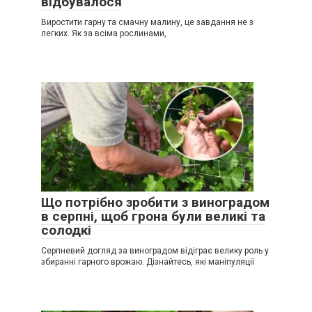
відбувалося
Виростити гарну та смачну малину, це завдання не з
легких. Як за всіма рослинами,
Що потрібно зробити з виноградом
в серпні, щоб грона були великі та
солодкі
Серпневий догляд за виноградом відіграє велику роль у
збиранні гарного врожаю. Дізнайтесь, які маніпуляції