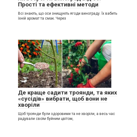
Прості та ефективні методи
Всі знають, що оси знищують ягоди винограду. Їх вабить
їхній аромат та смак. Через
Де краще садити троянди, та яких
«сусідів» вибрати, щоб вони не
хворіли
Щоб троянди були здоровими та не хворіли, а весь час
радували своїм буйним цвітом,