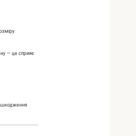
озміру.
ану — це сприяє
пошкодження