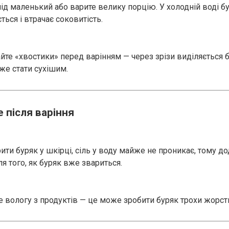
ід маленький або варите велику порцію. У холодній воді 
ться і втрачає соковитість.
йте «хвостики» перед варінням — через зрізи виділяється ба
же стати сухішим.
 після варіння
ти буряк у шкірці, сіль у воду майже не проникає, тому до
я того, як буряк вже звариться.
не вологу з продуктів — це може зробити буряк трохи жорст