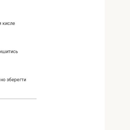
и кисле
лишитись
бно зберегти