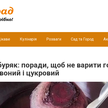
ікаве
Кулінарія
Розваги
Сад та Город
Ак
буряк: поради, щоб не варити 
воний і цукровий