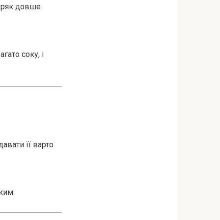
буряк довше
гато соку, і
давати її варто
ким.