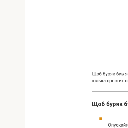
Щоб буряк був я
кілька простих п
Щоб буряк б
Опускайт