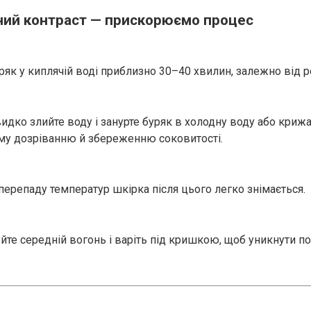
ий контраст — прискорюємо процес
уряк у киплячій воді приблизно 30–40 хвилин, залежно від р
идко злийте воду і занурте буряк в холодну воду або криж
 дозріванню й збереженню соковитості.
перепаду температур шкірка після цього легко знімається.
йте середній вогонь і варіть під кришкою, щоб уникнути 