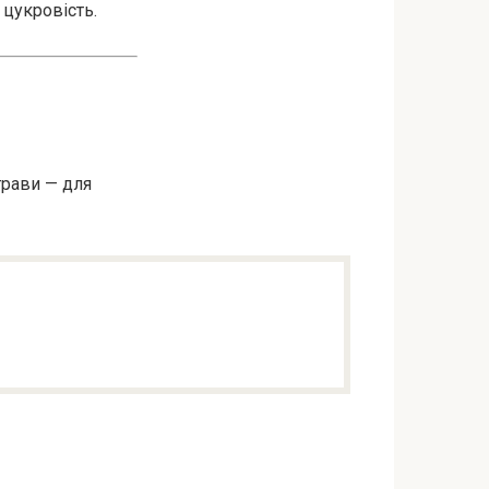
 цукровість.
трави — для