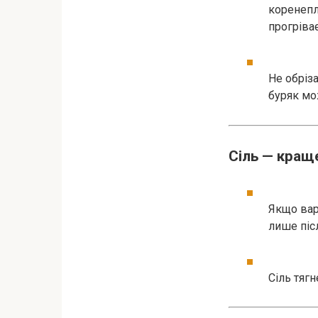
коренепл
прогріває
Не обріза
буряк мо
Сіль — краще
Якщо вари
лише післ
Сіль тяг