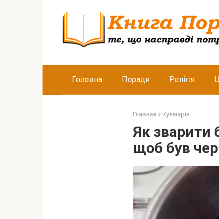
Перейти
к
контенту
Головна
Поради
Релігія
Ц
Главная
»
Кулінарія
Як зварити 
щоб був чер