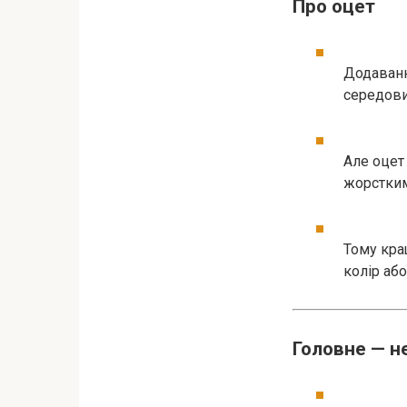
Про оцет
Додаванн
середов
Але оцет
жорстки
Тому кра
колір аб
Головне — н