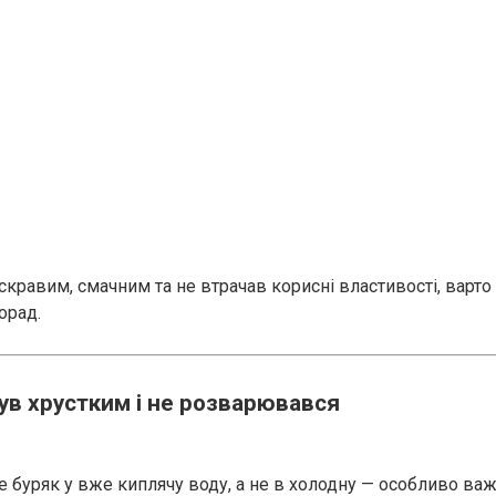
скравим, смачним та не втрачав корисні властивості, варто
орад.
ув хрустким і не розварювався
е буряк у вже киплячу воду, а не в холодну — особливо ва