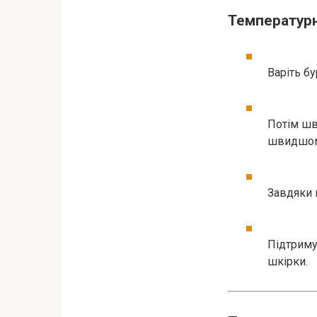
Температурн
Варіть б
Потім шв
швидшому
Завдяки 
Підтриму
шкірки.