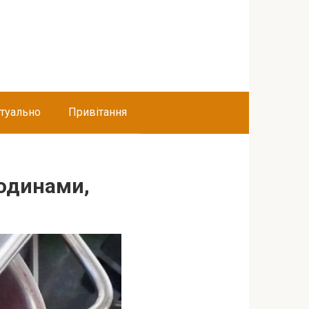
туально
Привітання
годинами,