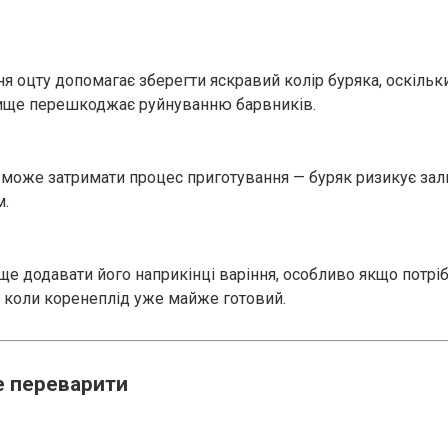
я оцту допомагає зберегти яскравий колір буряка, оскільк
ище перешкоджає руйнуванню барвників.
 може затримати процес приготування — буряк ризикує за
м.
ще додавати його наприкінці варіння, особливо якщо потрі
о коли коренеплід уже майже готовий.
е переварити