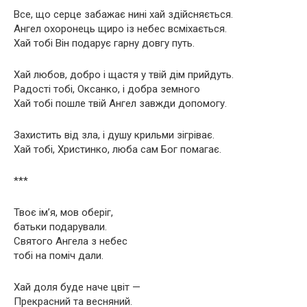
Все, що серце забажає нині хай здійсняється.
Ангел охоронець щиро із небес всміхається.
Хай тобі Він подарує гарну довгу путь.
Хай любов, добро і щастя у твій дім прийдуть.
Радості тобі, Оксанко, і добра земного
Хай тобі пошле твій Ангел завжди допомогу.
Захистить від зла, і душу крильми зігріває.
Хай тобі, Христинко, люба сам Бог помагає.
***
Твоє ім’я, мов оберіг,
батьки подарували.
Святого Ангела з небес
тобі на поміч дали.
Хай доля буде наче цвіт —
Прекрасний та весняний.