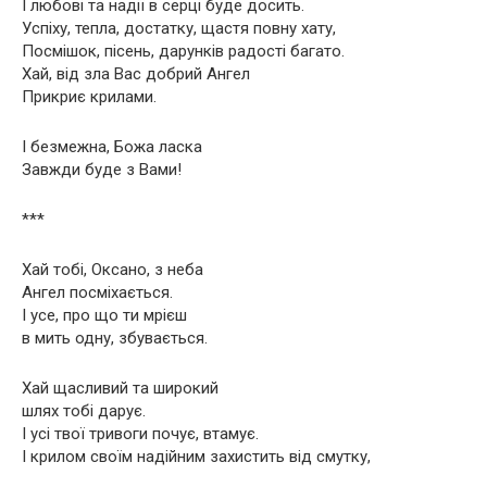
І любові та надії в серці буде досить.
Успіху, тепла, достатку, щастя повну хату,
Посмішок, пісень, дарунків радості багато.
Хай, від зла Вас добрий Ангел
Прикриє крилами.
І безмежна, Божа ласка
Завжди буде з Вами!
***
Хай тобі, Оксано, з неба
Ангел посміхається.
І усе, про що ти мрієш
в мить одну, збувається.
Хай щасливий та широкий
шлях тобі дарує.
І усі твої тривоги почує, втамує.
І крилом своїм надійним захистить від смутку,