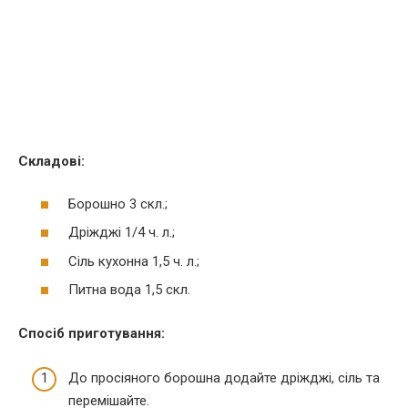
Складові:
Борошно 3 скл.;
Дріжджі 1/4 ч. л.;
Сіль кухонна 1,5 ч. л.;
Питна вода 1,5 скл.
Спосіб приготування:
До просіяного борошна додайте дріжджі, сіль та
перемішайте.