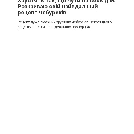
Хрустять так, що чути на весь дім.
Розкриваю свій найвдаліший
рецепт чебуреків
Рецепт дуже смачних хрустких чебуреків Секрет цього
рецепту — не лише в ідеальних пропорціях,