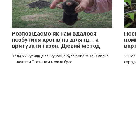
Розповідаємо як нам вдалося
Пос
позбутися кротів на ділянці та
помі
врятувати газон. Дієвий метод
вар
Коли ми купили ділянку, вона була зовсім занедбана
✅ Посі
— назвати її газоном можна було
город