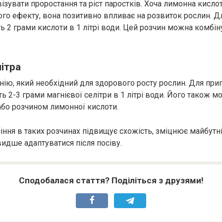
ізувати проростання та ріст паростків. Хоча лимонна кисло
ого ефекту, вона позитивно впливає на розвиток рослин. Д
ь 2 грами кислоти в 1 літрі води. Цей розчин можна комбін
ітра
ію, який необхідний для здорового росту рослин. Для при
ь 2-3 грами магнієвої селітри в 1 літрі води. Його також 
бо розчином лимонної кислоти.
іння в таких розчинах підвищує схожість, зміцнює майбутні
идше адаптуватися після посіву.
Сподобалася стаття? Поділіться з друзями!