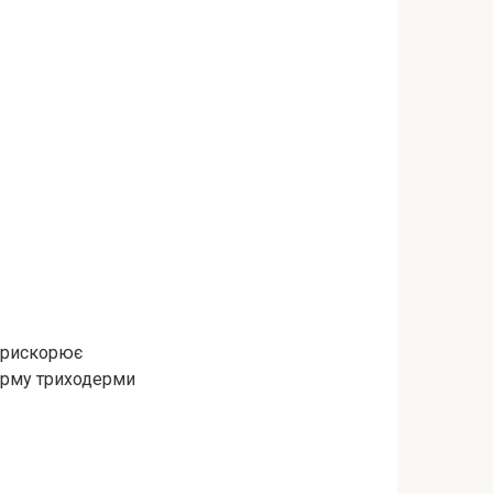
 прискорює
орму триходерми