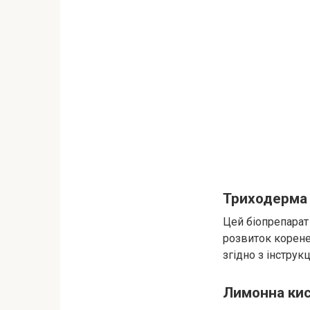
Триходерма
Цей біопрепарат
розвиток корене
згідно з інструк
Лимонна ки