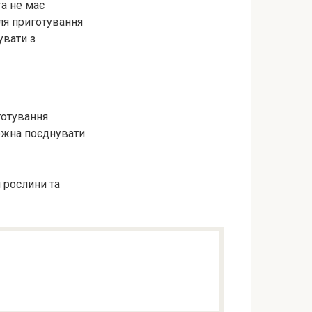
та не має
ля приготування
увати з
готування
можна поєднувати
 рослини та