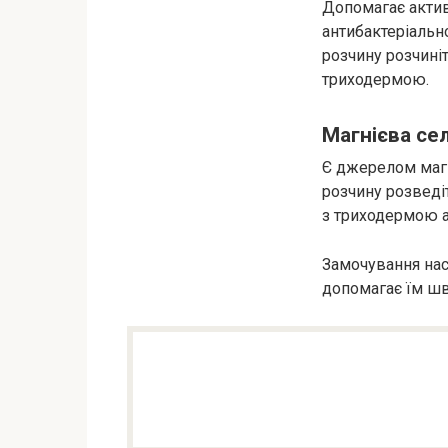
Допомагає актив
антибактеріальн
розчину розчиніт
триходермою.
Магнієва сел
Є джерелом магн
розчину розведіт
з триходермою а
Замочування нас
допомагає їм шв