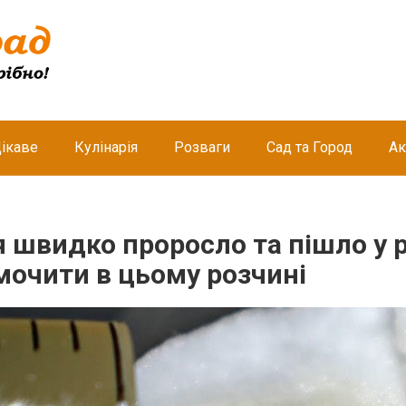
ікаве
Кулінарія
Розваги
Сад та Город
Ак
 швидко проросло та пішло у р
мочити в цьому розчині