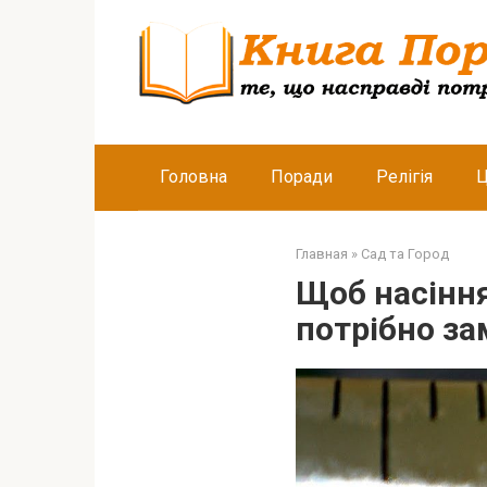
Перейти
к
контенту
Головна
Поради
Релігія
Ц
Главная
»
Сад та Город
Щоб насіння
потрібно за