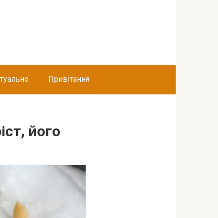
туально
Привітання
іст, його