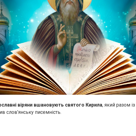
ославні віряни вшановують святого Кирила
, який разом і
в слов’янську писемність.