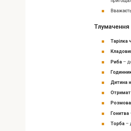
пригощал
Вважаєть
Тлумачення 
Тарілка 
Кладов
Риба
– д
Годинни
Дитина н
Отримат
Розмова
Гонитва
Торба
– 