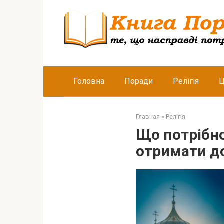
Перейти
к
контенту
Головна
Поради
Релігія
Ц
Главная
»
Релігія
Що потрібно
отримати д