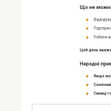
Що не можна
Відвідува
Підстрига
Робити в
Цей день вважа
Народні при
Якщо мо
Сонячни
Синиці 