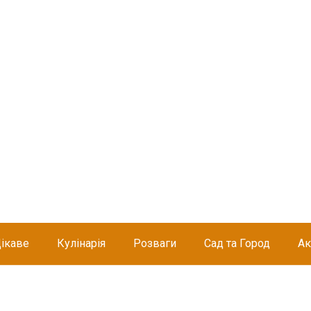
ікаве
Кулінарія
Розваги
Сад та Город
Ак