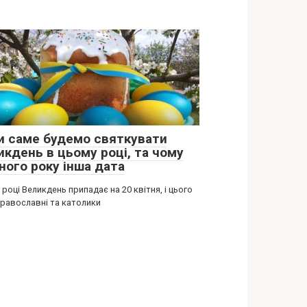
и саме будемо святкувати
икдень в цьому році, та чому
ного року інша дата
 році Великдень припадає на 20 квітня, і цього
православні та католики