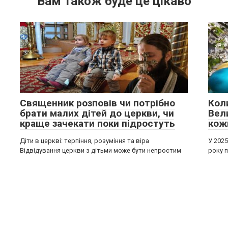
Вам також буде це цікаво
Священник розповів чи потрібно
Кол
брати малих дітей до церкви, чи
Вел
краще зачекати поки підростуть
кож
Діти в церкві: терпіння, розуміння та віра
У 2025
Відвідування церкви з дітьми може бути непростим
року 