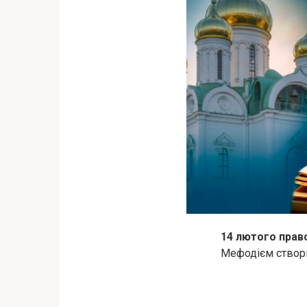
14 лютого прав
Мефодієм створи