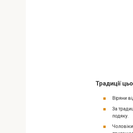
Традиції ць
Віряни ві
За тради
подяку.
Чоловіки