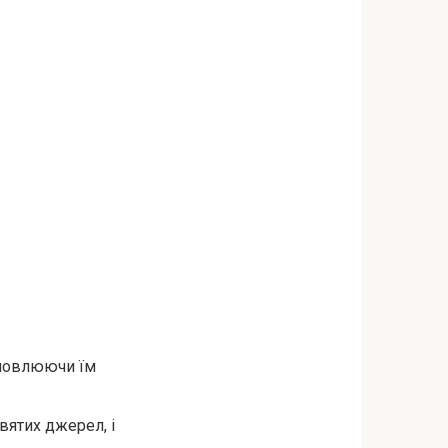
словлюючи їм
вятих джерел, і