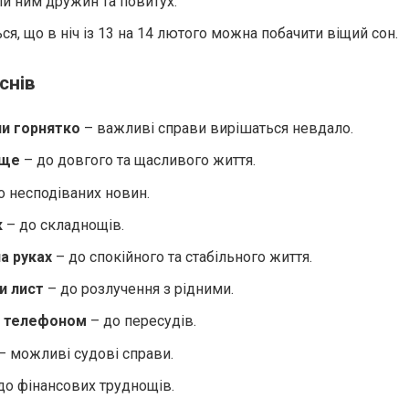
и ним дружин та повитух.
ся, що в ніч із 13 на 14 лютого можна побачити віщий сон.
снів
чи горнятко
– важливі справи вирішаться невдало.
ище
– до довгого та щасливого життя.
о несподіваних новин.
к
– до складнощів.
а руках
– до спокійного та стабільного життя.
и лист
– до розлучення з рідними.
 телефоном
– до пересудів.
– можливі судові справи.
до фінансових труднощів.