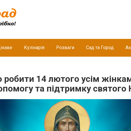
ікаве
Кулінарія
Розваги
Сад та Город
Ак
 робити 14 лютого усім жінка
опомогу та підтримку святого