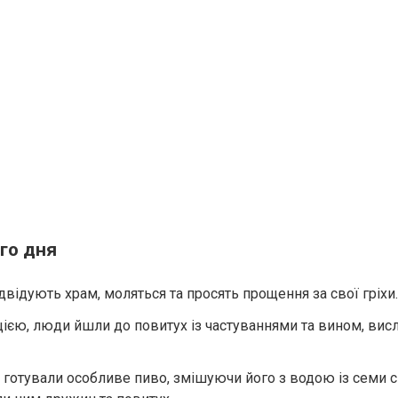
ого дня
двідують храм, моляться та просять прощення за свої гріхи.
цією, люди йшли до повитух із частуваннями та вином, ви
 готували особливе пиво, змішуючи його з водою із семи с