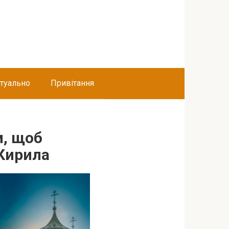
туально
Привітання
м, щоб
 Кирила