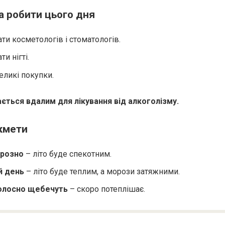
 робити цього дня
ти косметологів і стоматологів.
ти нігті.
еликі покупки.
ється вдалим для лікування від алкоголізму.
кмети
розно
– літо буде спекотним.
й день
– літо буде теплим, а морози затяжними.
голосно щебечуть
– скоро потеплішає.