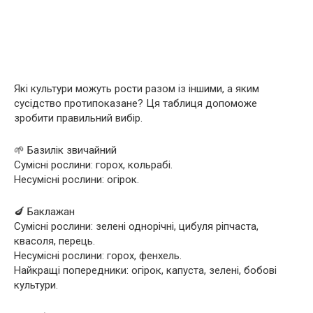
Які культури можуть рости разом із іншими, а яким
сусідство протипоказане? Ця таблиця допоможе
зробити правильний вибір.
🌱 Базилік звичайний
Сумісні рослини: горох, кольрабі.
Несумісні рослини: огірок.
🍆 Баклажан
Сумісні рослини: зелені однорічні, цибуля ріпчаста,
квасоля, перець.
Несумісні рослини: горох, фенхель.
Найкращі попередники: огірок, капуста, зелені, бобові
культури.