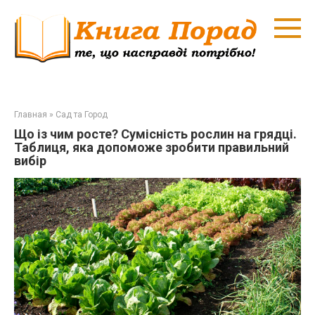
Перейти
к
контенту
Главная
»
Сад та Город
Що із чим росте? Сумісність рослин на грядці.
Таблиця, яка допоможе зробити правильний
вибір