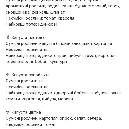
Сумісні рослини: цибуля ріпчаста, огірок, пряно-
ароматичні рослини, редис, салат, буряк столовий, горох,
скорцонера, фенхель, шпинат.
Несумісні рослини: томат, квасоля.
Найкращі попередники: ні.
🥬 Капуста листова
Сумісні рослини: капуста білокачанна пізня, картопля.
Несумісні рослини: ні.
Найкращі попередники: огірок, цибуля, томат, картопля,
коренеплодні, бобові культури.
🥦 Капуста савойська
Сумісні рослини: ні.
Несумісні рослини: ні.
Найкращі попередники: однорічні бобові, гарбузові, ранні
томати, картопля, цибуля, морква.
🥦 Капуста цвітна
Сумісні рослини: картопля, огірок, салат, селера.
Несумісні рослини: томат.