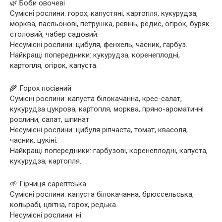
🌿 Боби овочеві
Сумісні рослини: горох, капустяні, картопля, кукурудза,
морква, пасльонові, петрушка, ревінь, редис, огірок, буряк
столовий, чабер садовий.
Несумісні рослини: цибуля, фенхель, часник, гарбуз.
Найкращі попередники: кукурудза, коренеплодні,
картопля, огірок, капуста.
🌾 Горох посівний
Сумісні рослини: капуста білокачанна, крес-салат,
кукурудза цукрова, картопля, морква, пряно-ароматичні
рослини, салат, шпинат.
Несумісні рослини: цибуля ріпчаста, томат, квасоля,
часник, цукіні.
Найкращі попередники: гарбузові, коренеплодні, капуста,
кукурудза, картопля.
🌱 Гірчиця сарептська
Сумісні рослини: капуста білокачанна, брюссельська,
кольрабі, цвітна, горох, редька.
Несумісні рослини: ні.