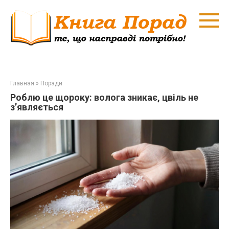
Перейти
к
контенту
Главная
»
Поради
Роблю це щороку: волога зникає, цвіль не
з’являється