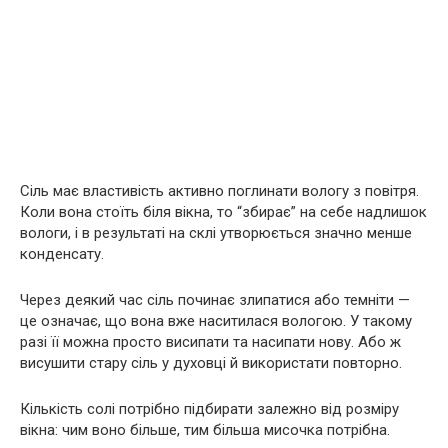
Сіль має властивість активно поглинати вологу з повітря.
Коли вона стоїть біля вікна, то “збирає” на себе надлишок
вологи, і в результаті на склі утворюється значно менше
конденсату.
Через деякий час сіль починає злипатися або темніти —
це означає, що вона вже наситилася вологою. У такому
разі її можна просто висипати та насипати нову. Або ж
висушити стару сіль у духовці й використати повторно.
Кількість солі потрібно підбирати залежно від розміру
вікна: чим воно більше, тим більша мисочка потрібна.