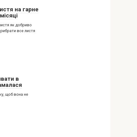
истя на гарне
 місяці
листя як добриво
рибрати все листя
ивати в
ламалася
ку, щоб вона не