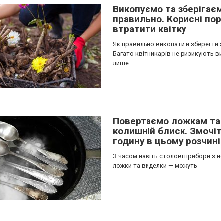
Викопуємо та зберіга
правильно. Корисні по
втратити квітку
Як правильно викопати й зберегти
Багато квітникарів не ризикують 
лише
Повертаємо ложкам та
колишній блиск. Змочіт
годину в цьому розчині
З часом навіть столові прибори з 
ложки та виделки — можуть