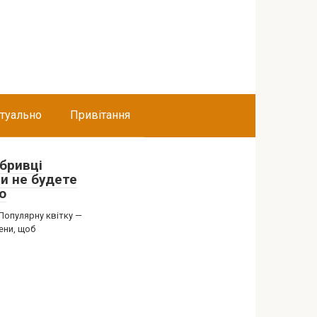
туально
Привітання
обривці
ли не будете
ю
 Популярну квітку —
ени, щоб