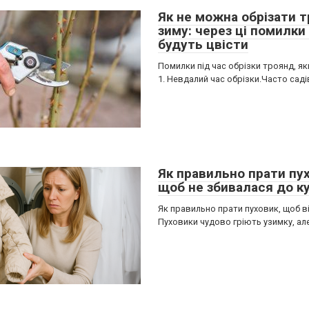
Як не можна обрізати 
зиму: через ці помилки
будуть цвісти
Помилки під час обрізки троянд, як
1. Невдалий час обрізки.Часто сад
Як правильно прати пух
щоб не збивалася до к
Як правильно прати пуховик, щоб ві
Пуховики чудово гріють узимку, але