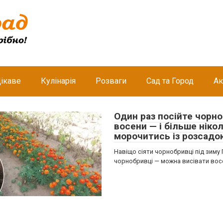
ікаве
Кулінарія
Розваги
Сад та Город
Ак
Один раз посійте чорн
восени — і більше ніко
морочитись із розсадо
Навіщо сіяти чорнобривці під зиму
чорнобривці — можна висівати вос