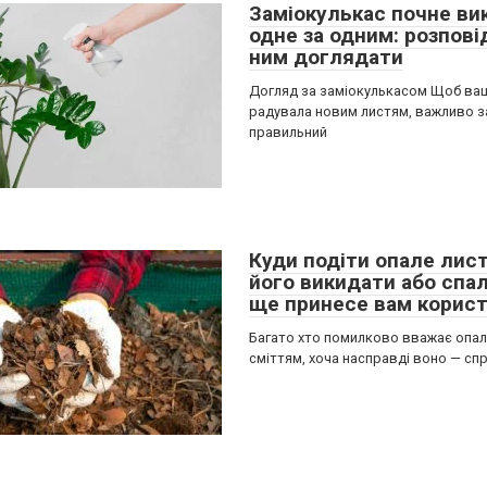
Заміокулькас почне ви
одне за одним: розпові
ним доглядати
Догляд за заміокулькасом Щоб ва
радувала новим листям, важливо з
правильний
Куди подіти опале лист
його викидати або спа
ще принесе вам корис
Багато хто помилково вважає опал
сміттям, хоча насправді воно — сп