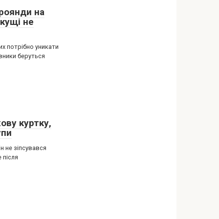
троянди на
 кущі не
их потрібно уникати
івники беруться
ову куртку,
упи
н не зіпсувався
 після