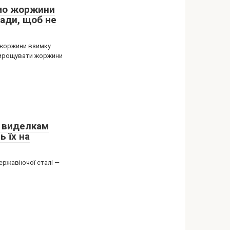
ємо жоржини
ради, щоб не
 жоржини взимку
вирощувати жоржини
 виделкам
ь їх на
нержавіючої сталі —