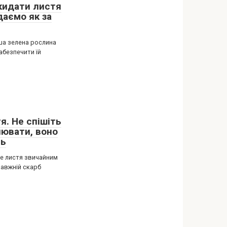
кидати листя
даємо як за
ша зелена рослина
абезпечити їй
я. Не спішіть
лювати, воно
ть
е листя звичайним
равжній скарб