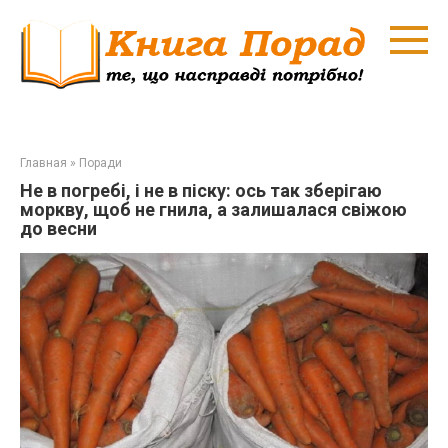
Перейти
к
контенту
Главная
»
Поради
Не в погребі, і не в піску: ось так зберігаю
моркву, щоб не гнила, а залишалася свіжою
до весни