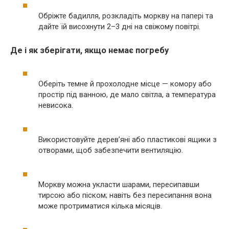
Обріжте бадилля, розкладіть моркву на папері та
дайте їй висохнути 2–3 дні на свіжому повітрі.
Де і як зберігати, якщо немає погребу
Оберіть темне й прохолодне місце — комору або
простір під ванною, де мало світла, а температура
невисока.
Використовуйте дерев’яні або пластикові ящики з
отворами, щоб забезпечити вентиляцію.
Моркву можна укласти шарами, пересипавши
тирсою або піском; навіть без пересипання вона
може протриматися кілька місяців.