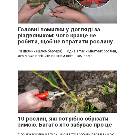
Головні помилки у догляді за
різдвяником: чого краще не
робити, щоб не втратити рослину
Різдвяник (шлюмбергера) — одна з тих кімнатних рослин,
яка може потішити пишним цвітінням саме
10 рослин, які потрібно обрізати
зимою. Багато хто забуває про це
Обрізка рослин у грудні: що варто зробити перед зимою