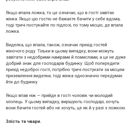
Якщо впала ложка, то це означає, що в гості завітає
жінка. Якщо цю гостю не бажаєте бачити у себе вдома,
тоді тричі постукайте по підлозі, по тому місцю, де впала
ложка.
Виделка, що впала, також, означає прихід гостей
жіночого роду. Тільки в цьому випадку, вони можуть
завітати з недобрими намірами й помислами, а це не дуже
добрий знак для господарів будинку. Щоб попередити
прихід недоброї гості, потрібно тричі постукати за місцем
приземлення виделки, тоді жінка однозначно передумає
йти до будинку.
Якщо впав ніж — прийде в гості чоловік чи молодий
хлопець. У цьому випадку, вирішують господарі, хочуть
вони бачити гостей або не хочуть, це як й у разі з ложкою.
Злість та чвари.