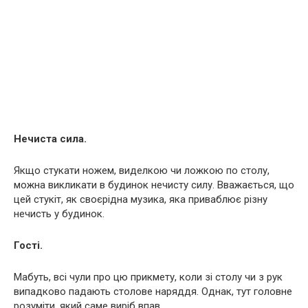
Нечиста сила.
Якщо стукати ножем, виделкою чи ложкою по столу,
можна викликати в будинок нечисту силу. Вважається, що
цей стукіт, як своєрідна музика, яка приваблює різну
нечисть у будинок.
Гості.
Мабуть, всі чули про цю прикмету, коли зі столу чи з рук
випадково падають столове наряддя. Однак, тут головне
розуміти, який саме виріб впав.