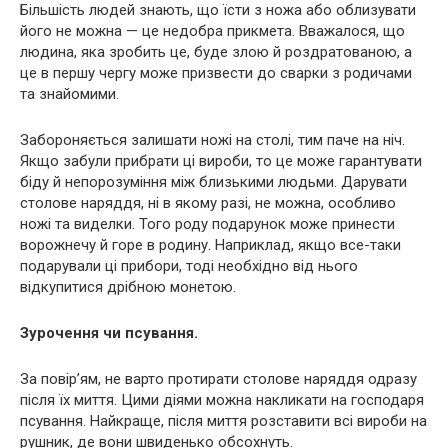
Більшість людей знають, що їсти з ножа або облизувати
його не можна — це недобра прикмета. Вважалося, що
людина, яка зробить це, буде злою й роздратованою, а
це в першу чергу може призвести до сварки з родичами
та знайомими.
Забороняється залишати ножі на столі, тим паче на ніч.
Якщо забули прибрати ці вироби, то це може гарантувати
біду й непорозуміння між близькими людьми. Дарувати
столове наряддя, ні в якому разі, не можна, особливо
ножі та виделки. Того роду подарунок може принести
ворожнечу й горе в родину. Наприклад, якщо все-таки
подарували ці прибори, тоді необхідно від нього
відкупитися дрібною монетою.
Зурочення чи псування.
За повір’ям, не варто протирати столове наряддя одразу
після їх миття. Цими діями можна накликати на господаря
псування. Найкраще, після миття розставити всі вироби на
рушник, де вони швиденько обсохнуть.