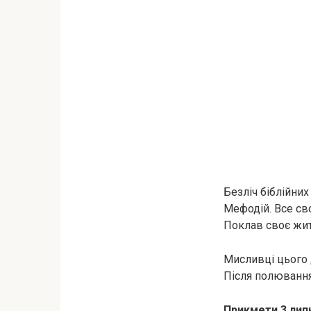
Безліч біблійних
Мефодій. Все сво
Поклав своє житт
Мисливці цього 
Після полювання
Прикмети 3 лип