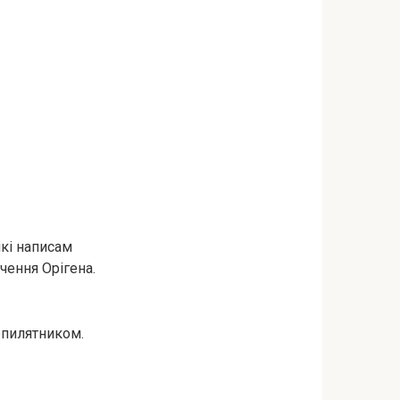
які написам
чення Орігена.
епилятником.