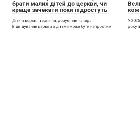
брати малих дітей до церкви, чи
Вел
краще зачекати поки підростуть
кож
Діти в церкві: терпіння, розуміння та віра
У 2025
Відвідування церкви з дітьми може бути непростим
року 