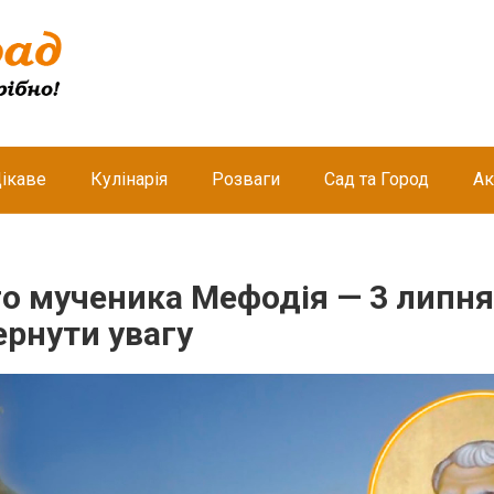
ікаве
Кулінарія
Розваги
Сад та Город
Ак
о мученика Мефодія — 3 липня
ернути увагу