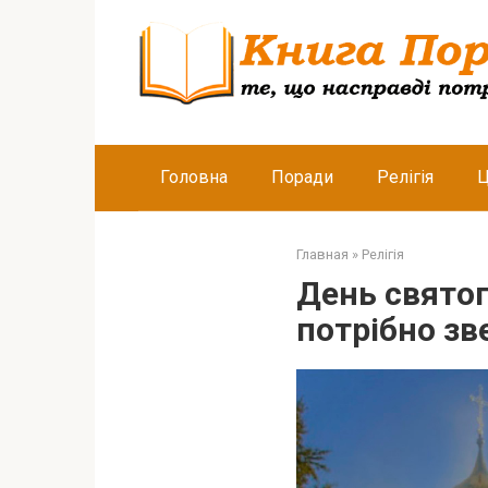
Перейти
к
контенту
Головна
Поради
Релігія
Ц
Главная
»
Релігія
День святог
потрібно зв