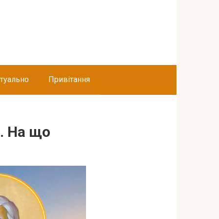
туально
Привітання
. На що