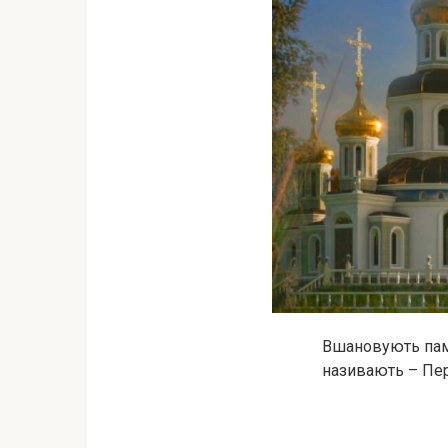
Вшановують пам’
називають – Пе