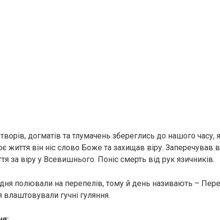
 творів, догматів та тлумачень збереглись до нашого часу, 
є життя він ніс слово Боже та захищав віру. Заперечував в
я за віру у Всевишнього. Поніс смерть від рук язичників.
дня полювали на перепелів, тому й день називають – Пер
 влаштовували гучні гуляння.
ня: