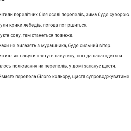
ітили перелітних біля оселі перепелів, зима буде суворою.
ули крики лебедів, погода погіршиться.
уєте сову, там станеться пожежа.
ахи не вилазять з мурашника, буде сильний вітер.
тите, як павуки плетуть павутину, погода налагодиться.
лось полювання на перепелів, у домі запанує щастя.
ймаєте перепела білого кольору, щастя супроводжуватиме 