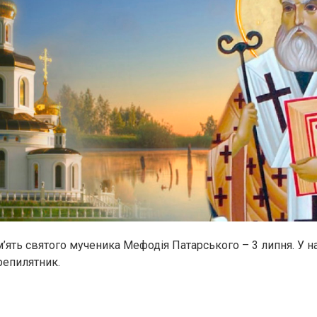
ять святого мученика Мефодія Патарського – 3 липня. У на
репилятник.