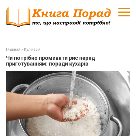
Перейти
к
контенту
Главная
»
Кулінарія
Чи потрібно промивати рис перед
приготуванням: поради кухарів