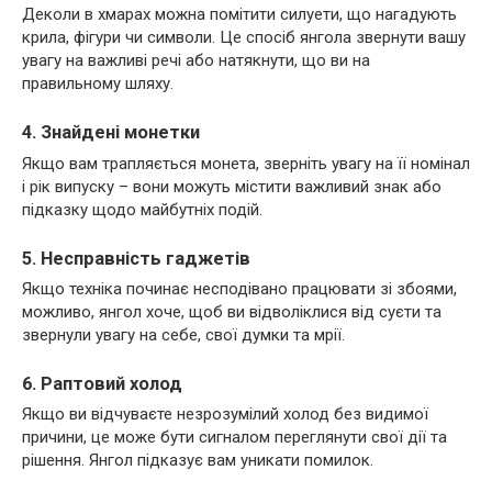
Деколи в хмарах можна помітити силуети, що нагадують
крила, фігури чи символи. Це спосіб янгола звернути вашу
увагу на важливі речі або натякнути, що ви на
правильному шляху.
4. Знайдені монетки
Якщо вам трапляється монета, зверніть увагу на її номінал
і рік випуску – вони можуть містити важливий знак або
підказку щодо майбутніх подій.
5. Несправність гаджетів
Якщо техніка починає несподівано працювати зі збоями,
можливо, янгол хоче, щоб ви відволіклися від суєти та
звернули увагу на себе, свої думки та мрії.
6. Раптовий холод
Якщо ви відчуваєте незрозумілий холод без видимої
причини, це може бути сигналом переглянути свої дії та
рішення. Янгол підказує вам уникати помилок.