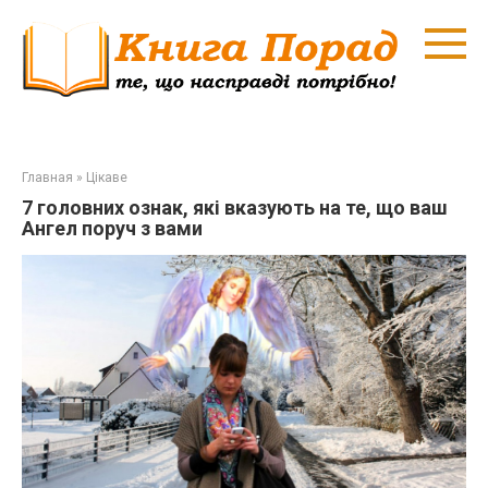
Перейти
к
контенту
Главная
»
Цікаве
7 головних ознак, які вказують на те, що ваш
Ангел поруч з вами